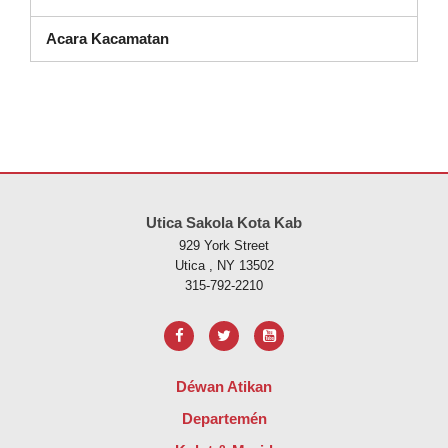
Acara Kacamatan
Situs ieu nyayogikeun inpormasi nganggo PDF, kunjungan tautan ieu
Utica Sakola Kota Kab
929 York Street
Utica , NY 13502
315-792-2210
Déwan Atikan
Departemén