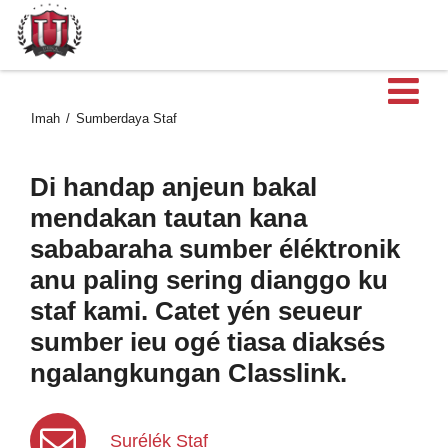
B
Imah
Sumberdaya Staf
Di handap anjeun bakal
mendakan tautan kana
sababaraha sumber éléktronik
anu paling sering dianggo ku
staf kami. Catet yén seueur
sumber ieu ogé tiasa diaksés
ngalangkungan Classlink.
Surélék Staf