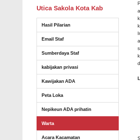
P
Utica Sakola Kota Kab
a
k
Hasil Pilarian
k
I
Email Staf
a
s
Sumberdaya Staf
k
d
kabijakan privasi
L
Kawijakan ADA
Peta Loka
Nepikeun ADA prihatin
Warta
Acara Kacamatan
S