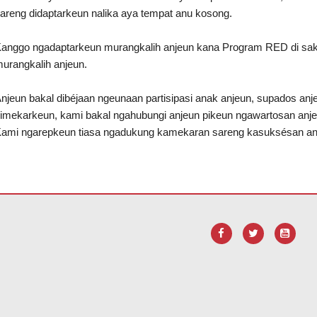
areng didaptarkeun nalika aya tempat anu kosong.
anggo ngadaptarkeun murangkalih anjeun kana Program RED di sak
urangkalih anjeun.
njeun bakal dibéjaan ngeunaan partisipasi anak anjeun, supados an
imekarkeun, kami bakal ngahubungi anjeun pikeun ngawartosan anje
ami ngarepkeun tiasa ngadukung kamekaran sareng kasuksésan an
 tautan ieu pikeun
ngundeur software Adobe Acrobat Reader DC
.