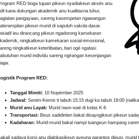
rogram RED boga tujuan pikeun nyadiakeun aksés anu
dil kana dukungan akademik anu kualitasna luhur,
agiatan pangayaan, sareng kasempetan ngawangun
aterampilan pikeun murid di sapuluh sakola dasar.
nisiatif ieu dirancang pikeun ngadorong kamekaran
kademik, ningkatkeun kamekaran sosial-émosional,
areng ningkatkeun keterlibatan, bari ogé ngatasi
abutuhan murid individu sareng ngirangan kesenjangan
iajar.
ogistik Program RED:
Tanggal Mimiti:
10 Nopémber 2025
Jadwal:
Senén-Kemis ti tabuh 15:15 dugi ka tabuh 18:00 (nalika
Murid anu Layak:
Murid naon waé di kelas K-6
Transportasi:
Beus sadidinten bakal disayogikeun pikeun sada
Kadaharan:
Murid-murid bakal nampi tuangeun hampang sareng
akali sadaya korsi anu dialokasikeun ayeuna parantos dieusi, murid