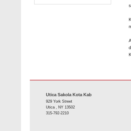
s
K
m
A
d
K
Situs ieu nyayogikeun inpormasi nganggo PDF, kunjungan
Utica Sakola Kota Kab
929 York Street
Utica , NY 13502
315-792-2210