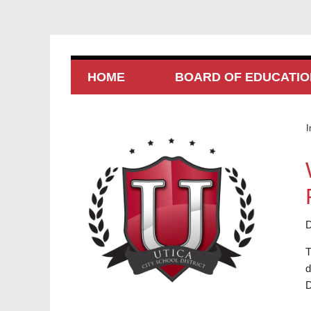
HOME
BOARD OF EDUCATIO
I
D
T
d
D