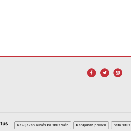
 tautan ieu pikeun
ngundeur software Adobe Acrobat Reader DC
.
Kawijakan aksés ka situs wéb
Kabijakan privasi
peta situs