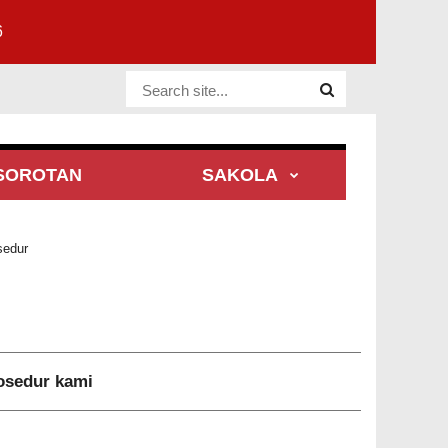
6
Website Site
SOROTAN
SAKOLA
sedur
rosedur kami