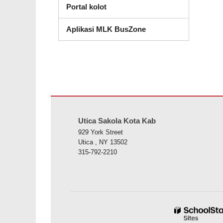
Portal kolot
Aplikasi MLK BusZone
Situs ieu nyayogikeun inpormasi nganggo PDF, kunjungan
Utica Sakola Kota Kab
929 York Street
Utica , NY 13502
315-792-2210