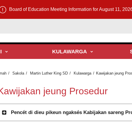
Board of Education Meeting Information for August 11, 202
I
KULAWARGA
mah
Sakola
Martin Luther King SD
Kulawarga
Kawijakan jeung Pro
Kawijakan jeung Prosedur
Pencét di dieu pikeun ngaksés Kabijakan sareng P