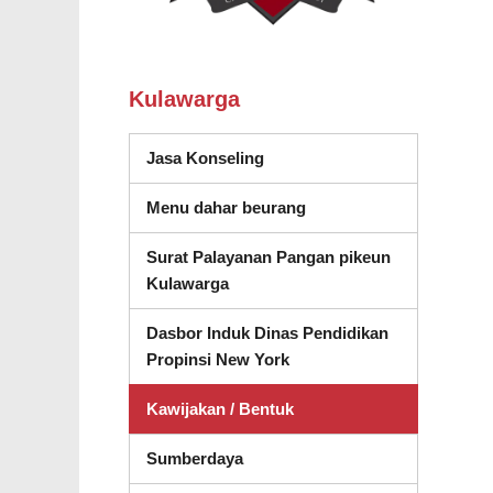
Kulawarga
(muka dina jandela anyar)
Jasa Konseling
Menu dahar beurang
Surat Palayanan Pangan pikeun
Kulawarga
Dasbor Induk Dinas Pendidikan
(muka dina jandela nu any
Propinsi New York
Kawijakan / Bentuk
Sumberdaya