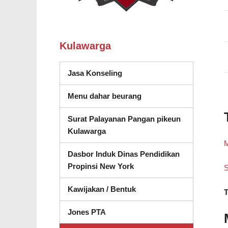
Kulawarga
(muka dina jandela anyar)
Jasa Konseling
Menu dahar beurang
Surat Palayanan Pangan pikeun
Kulawarga
M
Dasbor Induk Dinas Pendidikan
(muka dina jandela nu any
Propinsi New York
S
Kawijakan / Bentuk
T
Jones PTA