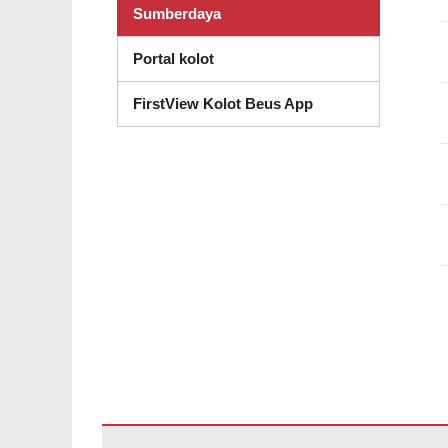
Sumberdaya
Portal kolot
FirstView Kolot Beus App
Situs ieu nyayogikeun inpormasi nganggo PDF, kunjungan