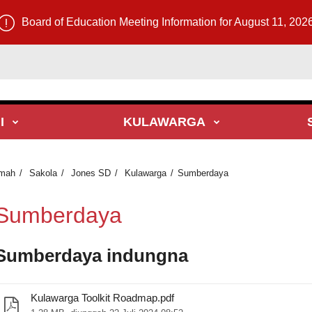
Board of Education Meeting Information for August 11, 202
I
KULAWARGA
mah
Sakola
Jones SD
Kulawarga
Sumberdaya
Sumberdaya
Sumberdaya indungna
Kulawarga Toolkit Roadmap.pdf