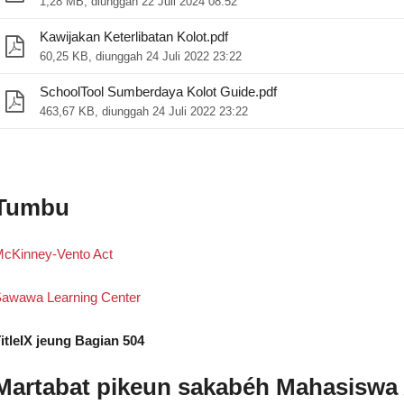
1,28 MB, diunggah 22 Juli 2024 08:52
Kawijakan Keterlibatan Kolot.pdf
60,25 KB, diunggah 24 Juli 2022 23:22
SchoolTool Sumberdaya Kolot Guide.pdf
463,67 KB, diunggah 24 Juli 2022 23:22
Tumbu
cKinney-Vento Act
ar)
awawa Learning Center
itleIX jeung Bagian 504
Martabat pikeun sakabéh Mahasiswa