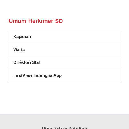
Umum Herkimer SD
Kajadian
Warta
Diréktori Staf
FirstView Indungna App
Situs ieu nyayogikeun inpormasi nganggo PDF, kunjungan tautan ieu
Utica Sakola Kota Kab