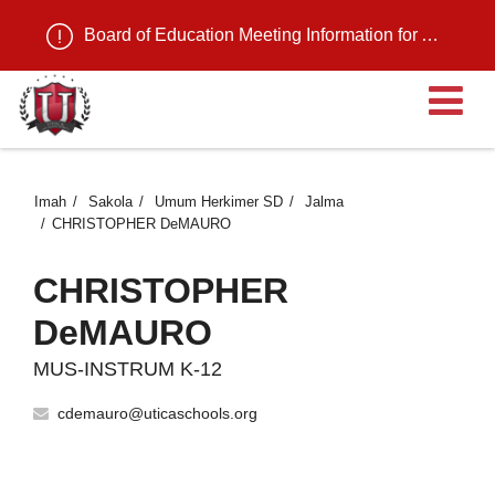
Board of Education Meeting Information for August 11, 2026
B
Imah
Sakola
Umum Herkimer SD
Jalma
CHRISTOPHER DeMAURO
CHRISTOPHER
DeMAURO
MUS-INSTRUM K-12
cdemauro@uticaschools.org