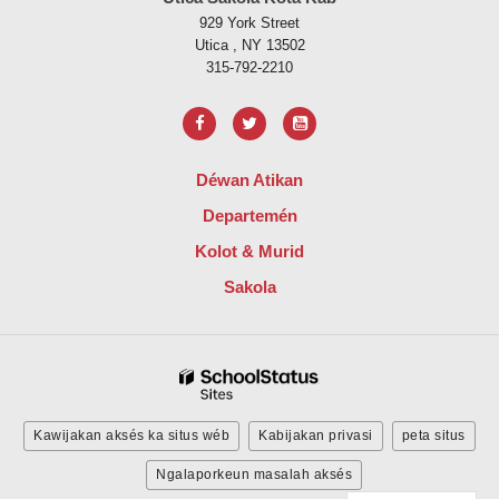
929 York Street
Utica , NY 13502
315-792-2210
Déwan Atikan
Departemén
Kolot & Murid
Sakola
Kawijakan aksés ka situs wéb
Kabijakan privasi
peta situs
Ngalaporkeun masalah aksés