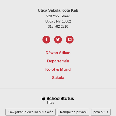
Utica Sakola Kota Kab
929 York Street
Utica , NY 13502
315-792-2210
Déwan Atikan
Departemén
Kolot & Murid
Sakola
Kawijakan aksés ka situs wéb
Kabijakan privasi
peta situs