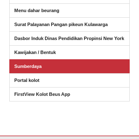
Menu dahar beurang
Surat Palayanan Pangan pikeun Kulawarga
(muka 
Dasbor Induk Dinas Pendidikan Propinsi New York
Kawijakan / Bentuk
Sumberdaya
Portal kolot
FirstView Kolot Beus App
Situs ieu nyayogikeun inpormasi nganggo PDF, kunjungan tautan ieu