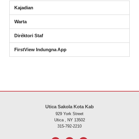
Kajadian
Warta
Diréktori Staf
FirstView Indungna App
Situs ieu nyayogikeun inpormasi nganggo PDF, kunjungan tautan ieu
Utica Sakola Kota Kab
929 York Street
Utica , NY 13502
315-792-2210