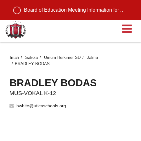
Board of Education Meeting Information for August 11, 2026
B
Imah
Sakola
Umum Herkimer SD
Jalma
BRADLEY BODAS
BRADLEY BODAS
MUS-VOKAL K-12
bwhite@uticaschools.org