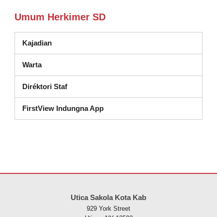
Umum Herkimer SD
Kajadian
Warta
Diréktori Staf
FirstView Indungna App
Situs ieu nyayogikeun inpormasi nganggo PDF, kunjungan tautan ieu
Utica Sakola Kota Kab
929 York Street