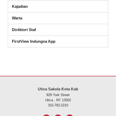
Kajadian
Warta
Diréktori Staf
FirstView Indungna App
Situs ieu nyayogikeun inpormasi nganggo PDF, kunjungan tautan ieu
Utica Sakola Kota Kab
929 York Street
Utica , NY 13502
315-792-2210