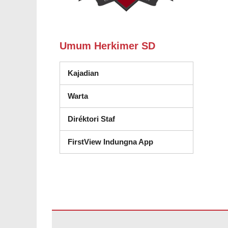
Umum Herkimer SD
Kajadian
Warta
Diréktori Staf
FirstView Indungna App
Situs ieu nyayogikeun inpormasi nganggo PDF, kunjungan