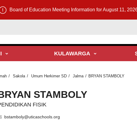
Board of Education Meeting Information for August 11, 202
I
KULAWARGA
mah
Sakola
Umum Herkimer SD
Jalma
BRYAN STAMBOLY
BRYAN STAMBOLY
PENDIDIKAN FISIK
bstamboly@uticaschools.org