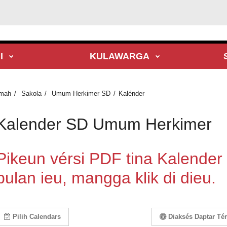
I
KULAWARGA
mah
Sakola
Umum Herkimer SD
Kalénder
Kalender SD Umum Herkimer
Pikeun vérsi PDF tina Kalend
bulan ieu, mangga klik di dieu.
Pilih Calendars
Diaksés Daptar T