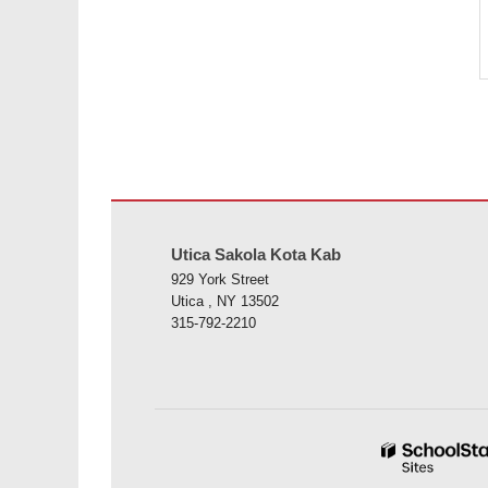
Situs ieu nyayogikeun inpormasi nganggo PDF, kunjungan
Utica Sakola Kota Kab
929 York Street
Utica , NY 13502
315-792-2210