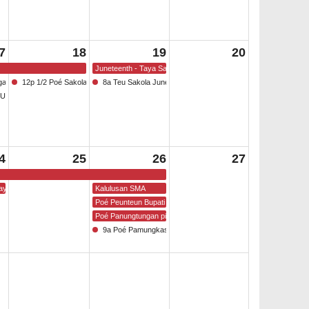
7
18
19
20
Juneteenth - Taya Sakola
gan
12p 1/2 Poé Sakola
8a Teu Sakola Juneteenth
IBURAN KULAWARGA
4
25
26
27
ay
Kalulusan SMA
Poé Peunteun Bupati
Poé Panungtungan pikeun Murid
9a Poé Pamungkas Sakola