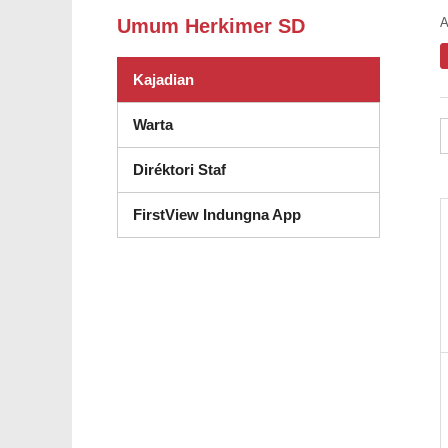
A
Umum Herkimer SD
Kajadian
Warta
Diréktori Staf
FirstView Indungna App