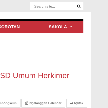
Website Site
SOROTAN
SAKOLA
er SD Umum Herkimer
émbongkeun
Ngalanggan
Calendar
Nyitak