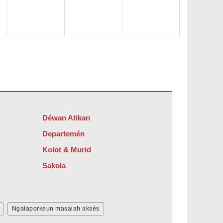
Déwan Atikan
Departemén
Kolot & Murid
Sakola
Ngalaporkeun masalah aksés