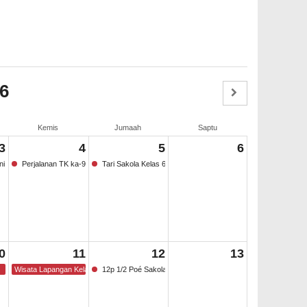
6
Kemis
Jumaah
Saptu
3
4
5
6
ni Rupa
Perjalanan TK ka-9a Utica Kebon binatang
Tari Sakola Kelas 6 SD
0
11
12
13
Wisata Lapangan Kelas 6 Leuweung Ajaib
12p 1/2 Poé Sakola