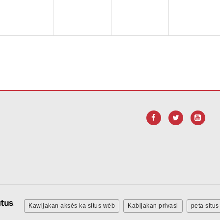
 tautan ieu pikeun
ngundeur software Adobe Acrobat Reader DC
.
Kawijakan aksés ka situs wéb
Kabijakan privasi
peta situs