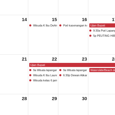
14
15
16
1
Wisuda K Ibu DeAngelo & Ibu Scaccia ka-10a
Poé kasenangan kelas 5 9
Ujian Bupati
9:30a Poé Lapan
5p PEUTING H
21
22
23
2
Ujian Bupati
9a Wisata lapangan kelas 4 SD ka Bioskop
9a Wisata lapangan kelas 2 ka bioskop
Waterslide/Beach d
Wisuda K Ibu Laurer & Ibu Brooks ka-10a
6:30p Dewan Atikan Rapat
Wisuda kelas 6 jam 6 @ JFK
28
29
30