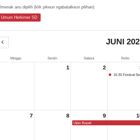
lmenak anu dipilih (klik pikeun ngabatalkeun pilihan):
Umum Herkimer SD
JUNI 202
Minggu
Senén
Salasa
Rebo
1
2
16:30 Festival Se
7
8
9
1
Ujian Bupati