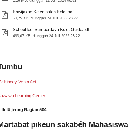
1,28 MB, diunggah 22 Juli 2024 08:52
Kawijakan Keterlibatan Kolot.pdf
60,25 KB, diunggah 24 Juli 2022 23:22
SchoolTool Sumberdaya Kolot Guide.pdf
463,67 KB, diunggah 24 Juli 2022 23:22
Tumbu
cKinney-Vento Act
ar)
awawa Learning Center
itleIX jeung Bagian 504
Martabat pikeun sakabéh Mahasiswa