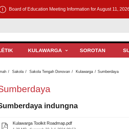
Board of Education Meeting Information for August 11, 202
LÉTIK
KULAWARGA
SOROTAN
S
mah
Sakola
Sakola Tengah Donovan
Kulawarga
Sumberdaya
Sumberdaya
Sumberdaya indungna
Kulawarga Toolkit Roadmap.pdf