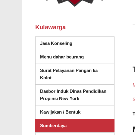
Kulawarga
(muka dina jandela anyar)
Jasa Konseling
Menu dahar beurang
Surat Pelayanan Pangan ka
Kolot
M
Dasbor Induk Dinas Pendidikan
(muka dina jandela nu any
Propinsi New York
S
Kawijakan / Bentuk
T
Sumberdaya