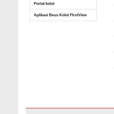
Portal kolot
Aplikasi Beus Kolot FIrstView
Situs ieu nyayogikeun inpormasi nganggo PDF, kunjungan