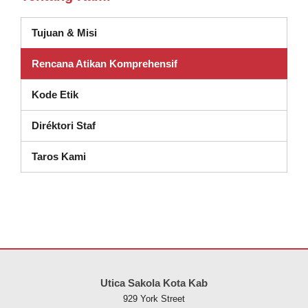
Tujuan & Misi
Rencana Atikan Komprehensif
(muka dina jandela anyar)
Kode Etik
Diréktori Staf
Taros Kami
Situs ieu nyayogikeun inpormasi nganggo PDF, kunjungan tautan ieu
Utica Sakola Kota Kab
929 York Street